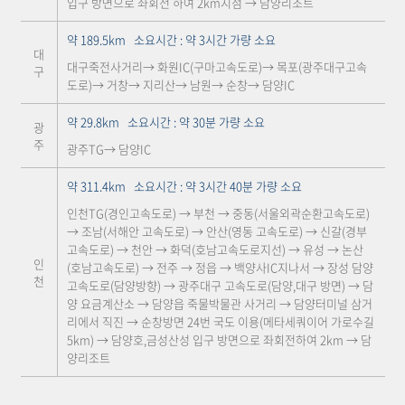
입구 방면으로 좌회전 하여 2km지점 → 담양리조트
약 189.5km 소요시간 : 약 3시간 가량 소요
대
대구죽전사거리→ 화원IC(구마고속도로)→ 목포(광주대구고속
구
도로)→ 거창→ 지리산→ 남원→ 순창→ 담양IC
약 29.8km 소요시간 : 약 30분 가량 소요
광
주
광주TG→ 담양IC
약 311.4km 소요시간 : 약 3시간 40분 가량 소요
인천TG(경인고속도로) → 부천 → 중동(서울외곽순환고속도로)
→ 조남(서해안 고속도로) → 안산(영동 고속도로) → 신갈(경부
고속도로) → 천안 → 화덕(호남고속도로지선) → 유성 → 논산
인
(호남고속도로) → 전주 → 정읍 → 백양사IC지나서 → 장성 담양
천
고속도로(담양방향) → 광주대구 고속도로(담양,대구 방면) → 담
양 요금계산소 → 담양읍 죽물박물관 사거리 → 담양터미널 삼거
리에서 직진 → 순창방면 24번 국도 이용(메타세쿼이어 가로수길
5km) → 담양호,금성산성 입구 방면으로 좌회전하여 2km → 담
양리조트