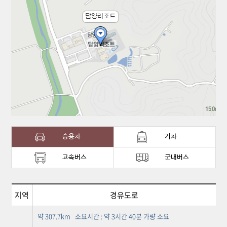
승용차
기차
고속버스
군내버스
지역
경유도로
약 307.7km 소요시간 : 약 3시간 40분 가량 소요