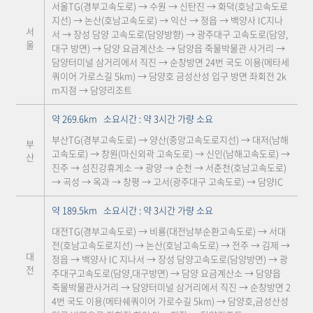
서울TG(경부고속도로) → 수원 → 신탄진 → 화덕(호남고속도로
지선) → 논산(호남고속도로) → 익산 → 정읍 → 백양사 IC지나
서
서 → 장성 담양 고속도로(담양방향) → 광주대구 고속도로(담양,
울
대구 방면) → 담양 요금계산소 → 담양읍 죽물박물관 사거리 →
담양터미널 삼거리에서 직진 → 순창방면 24번 국도 이용(메타세
쿼이어 가로스길 5km) → 담양호 금성산성 입구 방면 좌회전 2k
m지점 → 담양리조트
약 269.6km 소요시간 : 약 3시간 가량 소요
부산TG(경부고속도로) → 양산(중앙고속도로지선) → 대저(남해
부
고속도로) → 창원(마신외곽 고속도로) → 신인(남해고속도로) →
산
진주 → 섬진강휴게소 → 광양 → 순천 → 서춘천(호남고속도로)
→ 곡성 → 옥과 → 창평 → 고서(광주대구 고속도로) → 담양IC
약 189.5km 소요시간 : 약 3시간 가량 소요
대전TG(경부고속도로) → 비룡(대전남부순환고속도로) → 서대
전(호남고속도로지선) → 논산(호남고속도로) → 전주 → 김제 →
대
정읍 → 백양사 IC 지나서 → 장성 담양고속도로(담양방면) → 광
전
주대구고속도로(담양,대구방면) → 담양 요금계산소 → 담양읍
죽물박물관사거리 → 담양터미널 삼거리에서 직진 → 순창방면 2
4번 국도 이용(메타쉐쿼이어 가로수길 5km) → 담양호,금성산성