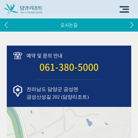
오시는길
예약 및 문의 안내
061-380-5000
전라남도 담양군 금성면
금성산성길 202 (담양리조트)