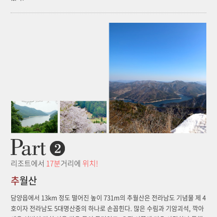
리조트에서
17분
거리에
위치!
추
월산
담양읍에서 13km 정도 떨어진 높이 731m의 추월산은 전라남도 기념물 제 4
호이자 전라남도 5대명산중의 하나로 손꼽힌다. 많은 수림과 기암괴석, 깍아