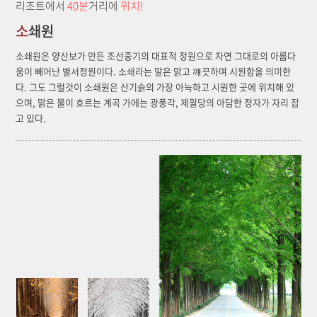
리조트에서
40분
거리에
위치!
소
쇄원
소쇄원은 양산보가 만든 조선중기의 대표적 정원으로 자연 그대로의 아름다
움이 빼어난 별서정원이다. 소쇄라는 말은 맑고 꺠끗하며 시원함을 의미한
다. 그도 그럴것이 소쇄원은 산기슭의 가장 아늑하고 시원한 곳에 위치해 있
으며, 맑은 물이 흐르는 계곡 가에는 광풍각, 제월당의 아담한 정자가 자리 잡
고 있다.