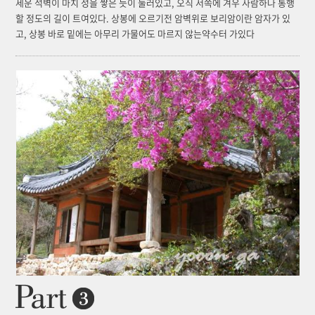
세운 석벽이 마치 성을 쌓은 듯이 둘러있고, 오직 서쪽에 겨우 사람하나 통행
할 정도의 길이 트여있다. 상봉에 오르기전 암벽위로 보리암이란 암자가 있
고, 상봉 바로 밑에는 아무리 가물어도 마르지 않는약수터 가있다