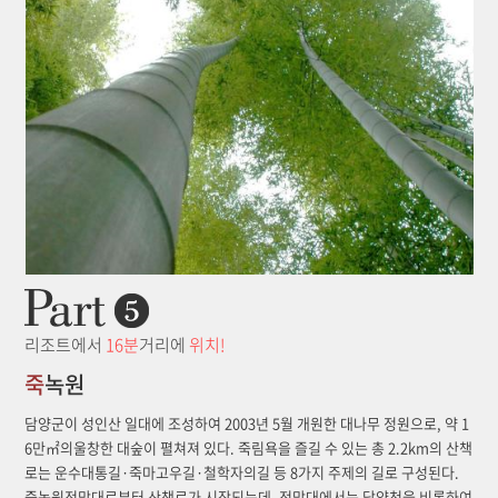
리조트에서
16분
거리에
위치!
죽
녹원
담양군이 성인산 일대에 조성하여 2003년 5월 개원한 대나무 정원으로, 약 1
6만㎡의울창한 대숲이 펼쳐져 있다. 죽림욕을 즐길 수 있는 총 2.2km의 산책
로는 운수대통길·죽마고우길·철학자의길 등 8가지 주제의 길로 구성된다.
죽녹원전망대로부터 산책로가 시작되는데, 전망대에서는 담양천을 비롯하여